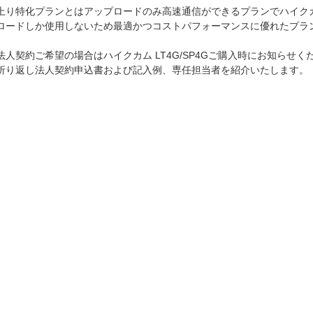
上り特化プランとはアップロードのみ高速通信ができるプランでハイクカム L
ロードしか使用しないため最適かつコストパフォーマンスに優れたプラ
法人契約ご希望の場合はハイクカム LT4G/SP4Gご購入時にお知らせく
折り返し法人契約申込書および記入例、専任担当者を紹介いたします。