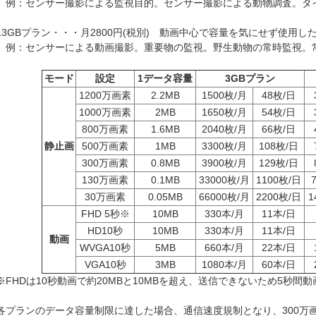
例：センサー撮影による監視目的。センサー撮影による動物調査。タ
13GBプラン・・・月2800円(税別) 動画中心で容量を気にせず使用し
例：センサーによる動画撮影。重要物の監視。野生動物の常時監視。
モード
設定
1データ容量
3GBプラン
1200万画素
2.2MB
1500枚/月
48枚/日
1000万画素
2MB
1650枚/月
54枚/日
800万画素
1.6MB
2040枚/月
66枚/日
静止画
500万画素
1MB
3300枚/月
108枚/日
300万画素
0.8MB
3900枚/月
129枚/日
130万画素
0.1MB
33000枚/月
1100枚/日
30万画素
0.05MB
66000枚/月
2200枚/日
1
FHD 5秒※
10MB
330本/月
11本/日
HD10秒
10MB
330本/月
11本/日
動画
WVGA10秒
5MB
660本/月
22本/日
VGA10秒
3MB
1080本/月
60本/日
※FHDは10秒動画で約20MBと10MBを超え、送信できないため5秒間
各プランのデータ容量制限に達した場合、通信速度規制となり、300万