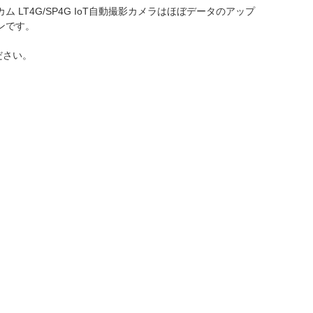
T4G/SP4G IoT自動撮影カメラはほぼデータのアップ
ンです。
ださい。