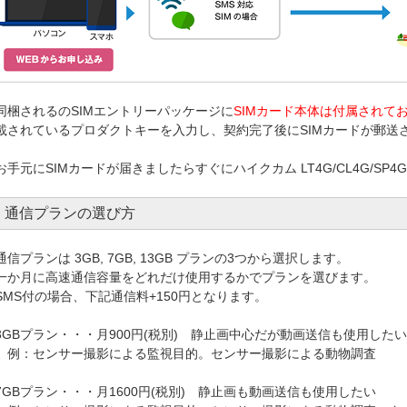
同梱されるのSIMエントリーパッケージに
SIMカード本体は付属されて
載されているプロダクトキーを入力し、契約完了後にSIMカードが郵送
お手元にSIMカードが届きましたらすぐにハイクカム LT4G/CL4G/SP
通信プランの選び方
通信プランは 3GB, 7GB, 13GB プランの3つから選択します。
一か月に高速通信容量をどれだけ使用するかでプランを選びます。
SMS付の場合、下記通信料+150円となります。
3GBプラン・・・月900円(税別) 静止画中心だが動画送信も使用したい
例：センサー撮影による監視目的。センサー撮影による動物調査
7GBプラン・・・月1600円(税別) 静止画も動画送信も使用したい