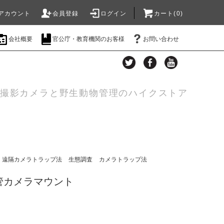
アカウント
会員登録
ログイン
カート(0)
会社概要
官公庁・教育機関のお客様
お問い合わせ
自動撮影カメラと野生動物管理のハイクストア
遠隔カメラトラップ法
生態調査
カメラトラップ法
管カメラマウント