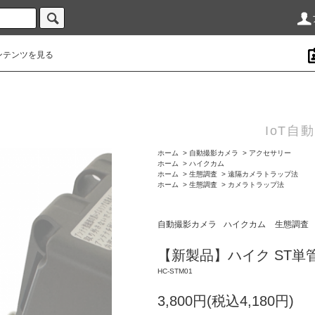
ンテンツを見る
IoT
ホーム
>
自動撮影カメラ
>
アクセサリー
ホーム
>
ハイクカム
ホーム
>
生態調査
>
遠隔カメラトラップ法
ホーム
>
生態調査
>
カメラトラップ法
自動撮影カメラ
ハイクカム
生態調査
【新製品】ハイク ST単
HC-STM01
3,800円(税込4,180円)