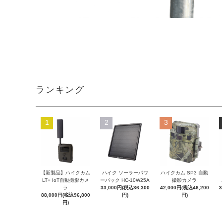
ランキング
1
2
3
【新製品】ハイクカム
ハイク ソーラーパワ
ハイクカム SP3 自動
LT+ IoT自動撮影カメ
ーパック HC-10W25A
撮影カメラ
ラ
33,000円(税込36,300
42,000円(税込46,200
88,000円(税込96,800
円)
円)
円)