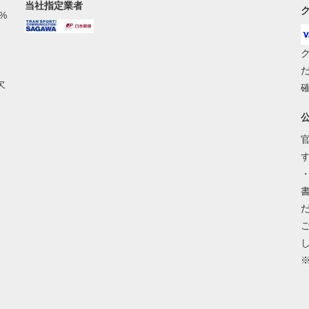
当社指定業者
%
ク
欠