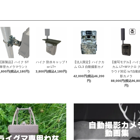
【新製品】ハイク ST
ハイク 防水キャップ f
【法人限定】ハイクカ
【接写モデル】ハイ
単管カメラマウント
or LT+
ム CL3 自動撮影カメ
カム LT+Mマクロ 
3,800円(税込4,180円)
3,800円(税込4,180円)
ラ
ラウド対応 IoT自動
42,000円(税込46,200
影カメラ
円)
88,000円(税込96,80
円)