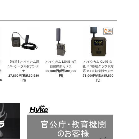
ク
【技適】ハイクカム用
ハイクカム LS4G IoT
ハイクカム CL4G 白
ク
10mケーブル付アンテ
自動撮影カメラ
色LED搭載クラウド対
撮
ナ
90,000円(税込99,000
応 IoT自動撮影カメラ
27,800円(税込30,580
円)
78,000円(税込85,800
0
円)
円)