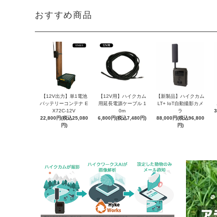
おすすめ商品
【12V出力】単1電池
【12V用】ハイクカム
【新製品】ハイクカム
バッテリーコンテナ E
用延長電源ケーブル 1
LT+ IoT自動撮影カメ
X72C-12V
0m
ラ
22,800円(税込25,080
6,800円(税込7,480円)
88,000円(税込96,800
円)
円)