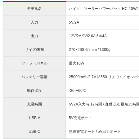
モデル名
ハイク ソーラーパワーパック HC-10W2
入力
5V/2A
出力
12V/2A,9V/2.6A,6V/4A
サイズ/重量
270×260×52mm / 1380g
ソーラーパネル
最大10W
バッテリー容量
25000mAh/3.7V18650 リチウムイオ
動作温度
-20〜60℃
充電時間
5V2A入力時 12時間 / 直射日光 最短15時
USB-A
5V充電ポート
USB-C
急速充電ポート / 5V出力ポート