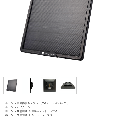
ホーム
>
自動撮影カメラ
>
【6V出力】外部バッテリー
ホーム
>
ハイクカム
ホーム
>
生態調査
>
遠隔カメラトラップ法
ホーム
>
生態調査
>
カメラトラップ法