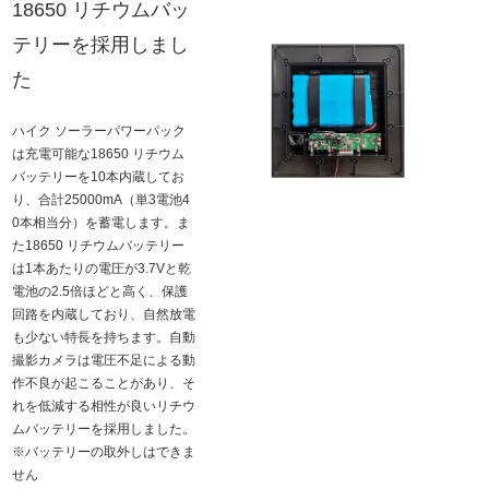
18650 リチウムバッ
テリーを採用しまし
た
ハイク ソーラーパワーパック
は充電可能な18650 リチウム
バッテリーを10本内蔵してお
り、合計25000mA（単3電池4
0本相当分）を蓄電します。ま
た18650 リチウムバッテリー
は1本あたりの電圧が3.7Vと乾
電池の2.5倍ほどと高く、保護
回路を内蔵しており、自然放電
も少ない特長を持ちます。自動
撮影カメラは電圧不足による動
作不良が起こることがあり、そ
れを低減する相性が良いリチウ
ムバッテリーを採用しました。
※バッテリーの取外しはできま
せん