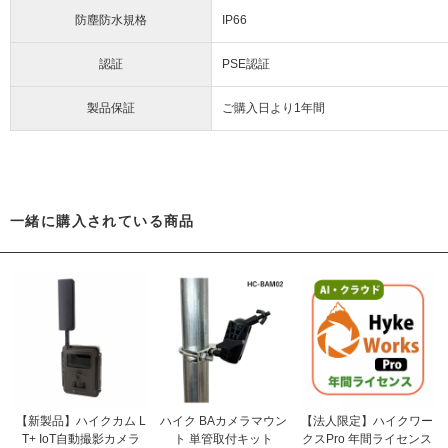
防塵防水規格
IP66
認証
PSE認証
製品保証
ご購入日より1年間
一緒に購入されている商品
【新製品】ハイクカム L
ハイク BAカメラマウン
【法人限定】ハイクワー
T+ IoT自動撮影カメラ
ト 単管取付キット
クスPro 年間ライセンス