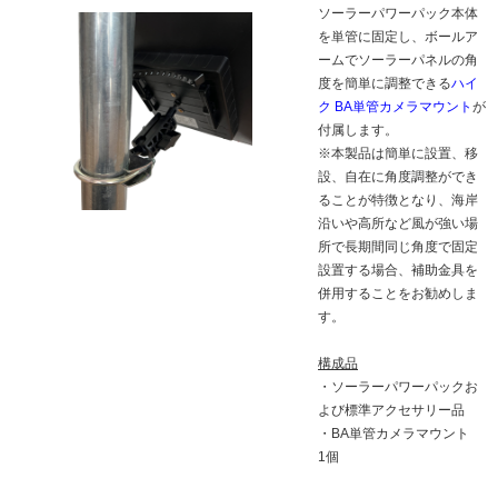
ソーラーパワーパック本体
を単管に固定し、ボールア
ームでソーラーパネルの角
度を簡単に調整できる
ハイ
ク BA単管カメラマウント
が
付属します。
※本製品は簡単に設置、移
設、自在に角度調整ができ
ることが特徴となり、海岸
沿いや高所など風が強い場
所で長期間同じ角度で固定
設置する場合、補助金具を
併用することをお勧めしま
す。
構成品
・ソーラーパワーパックお
よび標準アクセサリー品
・BA単管カメラマウント
1個