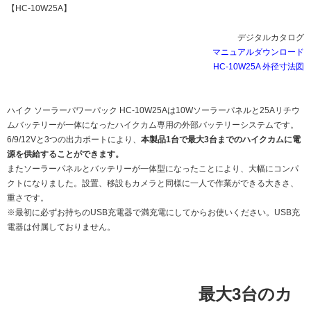
【HC-10W25A】
デジタルカタログ
マニュアルダウンロード
HC-10W25A 外径寸法図
ハイク ソーラーパワーパック HC-10W25Aは10Wソーラーパネルと25Aリチウ
ムバッテリーが一体になったハイクカム専用の外部バッテリーシステムです。
6/9/12Vと3つの出力ポートにより、
本製品1台で最大3台までのハイクカムに電
源を供給することができます。
またソーラーパネルとバッテリーが一体型になったことにより、大幅にコンパ
クトになりました。設置、移設もカメラと同様に一人で作業ができる大きさ、
重さです。
※最初に必ずお持ちのUSB充電器で満充電にしてからお使いください。USB充
電器は付属しておりません。
最大3台のカ