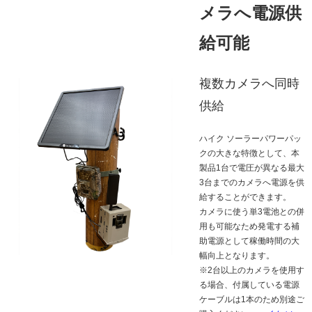
メラへ電源供
給可能
複数カメラへ同時
供給
ハイク ソーラーパワーパッ
クの大きな特徴として、本
製品1台で電圧が異なる最大
3台までのカメラへ電源を供
給することができます。
カメラに使う単3電池との併
用も可能なため発電する補
助電源として稼働時間の大
幅向上となります。
※2台以上のカメラを使用す
る場合、付属している電源
ケーブルは1本のため別途ご