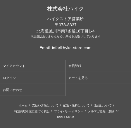
株式会社ハイク
ハイクストア営業所
〒078-8337
北海道旭川市南7条通18丁目1-4
※店舗はありませんため、来社をお断りしております
Email: info＠hyke-store.com
マイアカウント
会員登録
ログイン
カートを見る
お問い合わせ
ホーム
/
支払い方法について
/
配送・送料について
/
返品について
/
特定商取引法に基づく表記
/
プライバシーポリシー
/
メルマガ登録・解除
/ /
RSS
/
ATOM