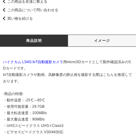
この商品を友達に教える
この商品について問い合わせる
買い物を続ける
商品説明
イメージ
ハイクカム LS4G IoT自動撮影カメラ
用microSDカードとして動作確認済みのS
Dカードです。
IoT自動撮影カメラや動画、高解像度の静止画を撮影する際はこちらを推奨して
おります。
-商品の特徴-
・動作温度：-25℃～85℃
・使用可能容量：29.7GB
・最大転送速度：100MB/s
・最大書込速度：90MB/s
・UHSスピードクラス UHS-I Class3
・ビデオスピードクラス V30/4K対応