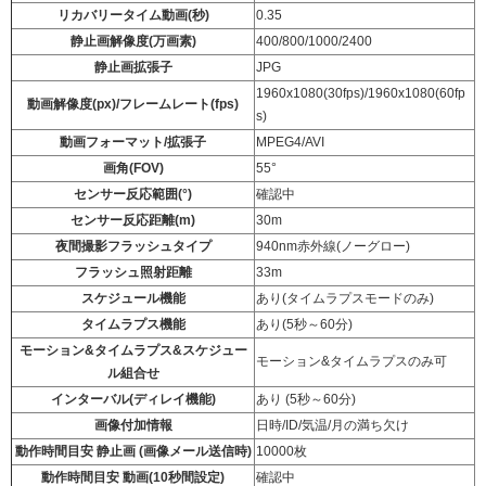
リカバリータイム動画(秒)
0.35
静止画解像度(万画素)
400/800/1000/2400
静止画拡張子
JPG
1960x1080(30fps)/1960x1080(60fp
動画解像度(px)/フレームレート(fps)
s)
動画フォーマット/拡張子
MPEG4/AVI
画角(FOV)
55°
センサー反応範囲(°)
確認中
センサー反応距離(m)
30m
夜間撮影フラッシュタイプ
940nm赤外線(ノーグロー)
フラッシュ照射距離
33m
スケジュール機能
あり(タイムラプスモードのみ)
タイムラプス機能
あり(5秒～60分)
モーション&タイムラプス&スケジュー
モーション&タイムラプスのみ可
ル組合せ
インターバル(ディレイ機能)
あり (5秒～60分)
画像付加情報
日時/ID/気温/月の満ち欠け
動作時間目安 静止画 (画像メール送信時)
10000枚
動作時間目安 動画(10秒間設定)
確認中