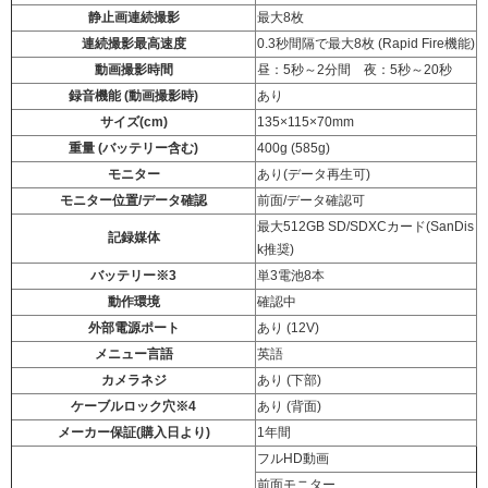
静止画連続撮影
最大8枚
連続撮影最高速度
0.3秒間隔で最大8枚 (Rapid Fire機能)
動画撮影時間
昼：5秒～2分間 夜：5秒～20秒
録音機能 (動画撮影時)
あり
サイズ(cm)
135×115×70mm
重量 (バッテリー含む)
400g (585g)
モニター
あり(データ再生可)
モニター位置/データ確認
前面/データ確認可
最大512GB SD/SDXCカード(SanDis
記録媒体
k推奨)
バッテリー※3
単3電池8本
動作環境
確認中
外部電源ポート
あり (12V)
メニュー言語
英語
カメラネジ
あり (下部)
ケーブルロック穴※4
あり (背面)
メーカー保証(購入日より)
1年間
フルHD動画
前面モニター