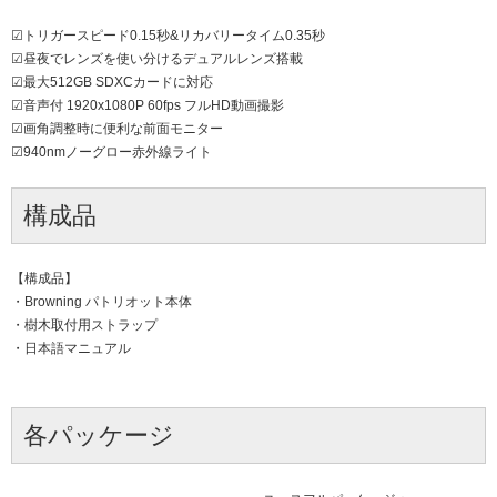
☑トリガースピード0.15秒&リカバリータイム0.35秒
☑昼夜でレンズを使い分けるデュアルレンズ搭載
☑最大512GB SDXCカードに対応
☑音声付 1920x1080P 60fps フルHD動画撮影
☑画角調整時に便利な前面モニター
☑940nmノーグロー赤外線ライト
構成品
【構成品】
・Browning パトリオット本体
・樹木取付用ストラップ
・日本語マニュアル
各パッケージ