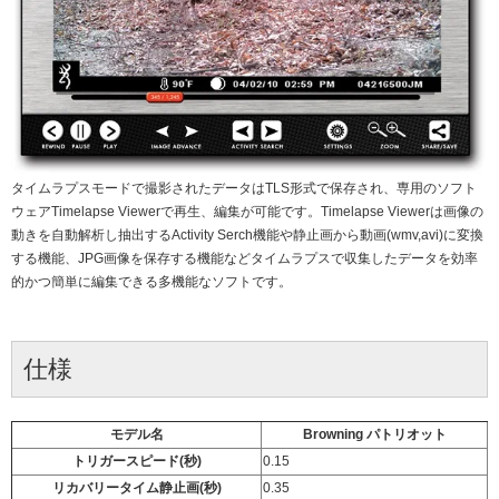
タイムラプスモードで撮影されたデータはTLS形式で保存され、専用のソフト
ウェアTimelapse Viewerで再生、編集が可能です。Timelapse Viewerは画像の
動きを自動解析し抽出するActivity Serch機能や静止画から動画(wmv,avi)に変換
する機能、JPG画像を保存する機能などタイムラプスで収集したデータを効率
的かつ簡単に編集できる多機能なソフトです。
仕様
モデル名
Browning パトリオット
トリガースピード(秒)
0.15
リカバリータイム静止画(秒)
0.35