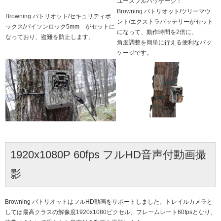
ユースフルパッケージ：
Browning パトリオット/
ツリーマウ
Browning パトリオット/
セキュリティボ
ント
/
エクストラバッテリー
がセット
ックス
/
パイソンロック5mm
がセットに
になって、動作時間を2倍に、
なっており、盗難を防止します。
角度調整を簡単に行える便利なパッ
ケージです。
1920x1080P 60fps フルHD音声付動画撮
影
Browning パトリオットはフルHD動画をサポートしました。トレイルカメラと
しては最高クラスの解像度1920x1080ピクセル、フレームレート60fpsとなり、