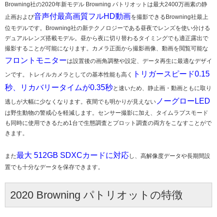
Browning社の2020年新モデル Browning パトリオットは最大2400万画素の静
音声付最高画質フルHD動画
止画および
を撮影できるBrowning社最上
位モデルです。Browning社の新テクノロジーである昼夜でレンズを使い分ける
デュアルレンズ搭載モデル。昼から夜に切り替わるタイミングでも適正露出で
撮影することが可能になります。カメラ正面から撮影画像、動画を閲覧可能な
フロントモニター
は設置後の画角調整や設定、データ再生に最適なデザイ
トリガースピード0.15
ンです。トレイルカメラとしての基本性能も高く
秒、リカバリータイムが0.35秒
と速いため、静止画・動画ともに取り
ノーグローLED
逃しが大幅に少なくなります。夜間でも明かりが見えない
は野生動物の警戒心を軽減します。センサー撮影に加え、タイムラプスモード
も同時に使用できるため1台で生態調査とプロット調査の両方をこなすことがで
きます。
最大 512GB SDXCカードに対応
また
し、高解像度データや長期間設
置でも十分なデータを保存できます。
2020 Browning パトリオットの特徴