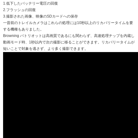
1.低下したバッテリー電圧の回復
2.フラッシュの回復
3.撮影された画像、映像のSDカードへの保存
一昔前のトレイルカメラはこれらの処理には10秒以上のリカバリータイムを要
する機種もありました。
Browning パトリオットは高画質であるにも関わらず、高速処理チップを内蔵し
動画モード時、1秒以内で次の撮影に移ることができます。リカバリータイムが
短いことで対象を逃さず、より多く撮影できます。