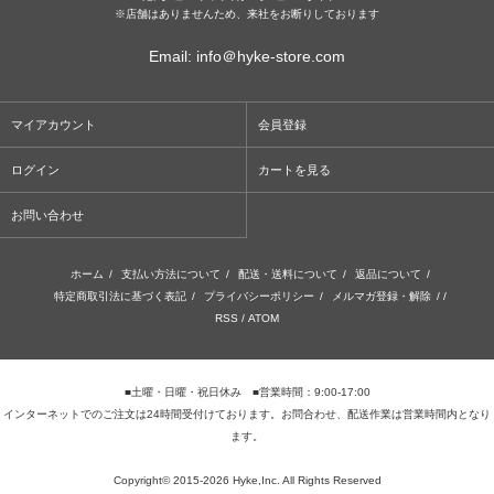
※店舗はありませんため、来社をお断りしております
Email: info＠hyke-store.com
マイアカウント
会員登録
ログイン
カートを見る
お問い合わせ
ホーム
/
支払い方法について
/
配送・送料について
/
返品について
/
特定商取引法に基づく表記
/
プライバシーポリシー
/
メルマガ登録・解除
/ /
RSS
/
ATOM
■土曜・日曜・祝日休み ■営業時間：9:00-17:00
インターネットでのご注文は24時間受付けております。お問合わせ、配送作業は営業時間内となり
ます。
Copyright© 2015-2026 Hyke,Inc. All Rights Reserved