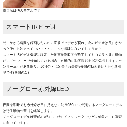
※画像は他のモデルです。
スマートIRビデオ
罠にかかる瞬間を録画したいのに直前でビデオが切れ、次のビデオは罠にかか
った後から始まっていた・・・。こんな経験はないでしょうか？
スマートIRビデオ機能は設定した動画撮影時間が終了してもカメラの前に動物
がいてセンサーで検知している場合に自動的に動画撮影を10秒延長します。セ
ンサー反応がある限り、10秒ごとに延長され最長5分間の動画撮影を行う新機
能です(昼間のみ)
ノーグロー赤外線LED
夜間撮影時でも赤外線が目に見えない波長950nmで照射するノーグローモデル
は野生動物の警戒を軽減します。
ノーグローモデルは警戒心が強い、特にイノシシやクマなどを対象とした調査
に向いています。