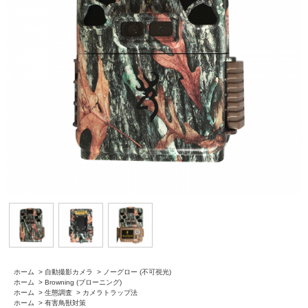
ホーム
>
自動撮影カメラ
>
ノーグロー (不可視光)
ホーム
>
Browning (ブローニング)
ホーム
>
生態調査
>
カメラトラップ法
ホーム
>
有害鳥獣対策