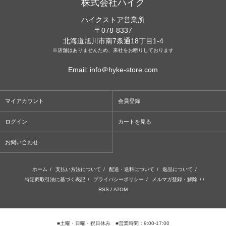
株式会社ハイク
ハイクストア営業所
〒078-8337
北海道旭川市南7条通18丁目1-4
※店舗はありませんため、来社をお断りしております
Email: info＠hyke-store.com
マイアカウント
会員登録
ログイン
カートを見る
お問い合わせ
ホーム
/
支払い方法について
/
配送・送料について
/
返品について
/
特定商取引法に基づく表記
/
プライバシーポリシー
/
メルマガ登録・解除
/ /
RSS
/
ATOM
■土曜・日曜・祝日休み ■営業時間：9:00-17:00