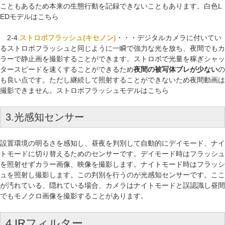
こともあるため本来の生態行動を記録できないこともあります。
白色L
EDモデルはこちら
2-4.
ストロボフラッシュ(キセノン)
・・・デジタルカメラに付いてい
るストロボフラッシュと同じように一瞬で強力な光を放ち、夜間でもカ
ラーで静止画を撮影することができます。ストロボで光量を稼ぎシャッ
タースピードを速くすることができるため
夜間の被写体ブレが少ない
の
も良い点です。ただし継続して照射することができないため夜間動画は
撮影できません。
ストロボフラッシュモデルはこちら
3.光感知センサー
設置環境の明るさを感知し、昼夜を判別して
自動的に
デイモード、ナイ
トモードに切り替えるためのセンサーです。デイモード時はフラッシュ
を照射せずカラー画像、映像を撮影します。ナイトモード時はフラッシ
ュを照射し撮影します。この判別を行うのが光感知センサーです。ここ
が汚れている、隠れている場合、カメラはナイトモードと誤認識し昼間
でもモノクロ画像を撮影することがあります。
4.IRフィルター