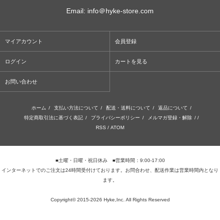
Email: info＠hyke-store.com
マイアカウント
会員登録
ログイン
カートを見る
お問い合わせ
ホーム
/
支払い方法について
/
配送・送料について
/
返品について
/
特定商取引法に基づく表記
/
プライバシーポリシー
/
メルマガ登録・解除
/ /
RSS
/
ATOM
■土曜・日曜・祝日休み ■営業時間：9:00-17:00
インターネットでのご注文は24時間受付けております。お問合わせ、配送作業は営業時間内となり
ます。
Copyright© 2015-2026 Hyke,Inc. All Rights Reserved