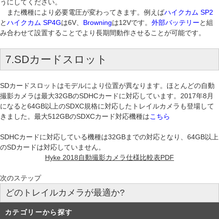
うにしてください。
また機種により必要電圧が変わってきます。例えば
ハイクカム SP2
と
ハイクカム
SP4
G
は6V、
Browning
は12Vです。
外部バッテリー
と組
み合わせて設置することでより長期間動作させることが可能です。
7.SDカードスロット
SDカードスロットはモデルにより位置が異なります。ほとんどの自動
撮影カメラは最大32GBのSDHCカードに対応しています。2017年8月
になると64GB以上のSDXC規格に対応したトレイルカメラも登場して
きました。最大512GBのSDXCカード対応機種は
こちら
SDHCカードに対応している機種は32GBまでの対応となり、64GB以上
のSDカードは対応していません。
Hyke 2018自動撮影カメラ仕様比較表PDF
次のステップ
どのトレイルカメラが最適か?
カテゴリーから探す