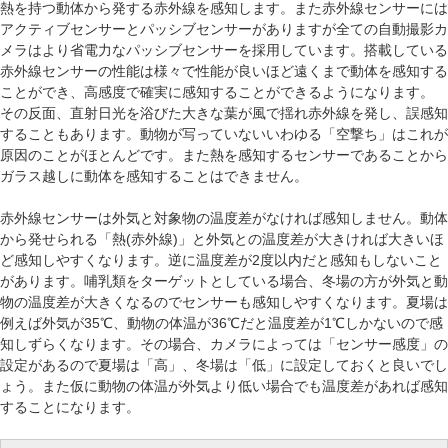
熱を持つ動体から発する赤外線を感知します。また赤外線センサーには
アクティブセンサーとパッシブセンサーがありますが全ての自動撮影カ
メラはより省電力なパッシブセンサーを採用しています。搭載している
赤外線センサーの性能は様々で性能が良いほど遠くまで動体を感知する
ことができ、高感度で確実に感知することができるようになります。
その反面、直射日光を浴びた大きな葉が風で揺れ赤外線を発し、誤感知
することもあります。動物が写っていないいわゆる「空撃ち」はこれが
原因のことがほとんどです。また熱を感知するセンサーであることから
ガラス越しに動体を感知することはできません。
赤外線センサーは外気と対象物の温度差がなければ感知しません。動体
から発せられる「熱(赤外線)」と外気との温度差が大きければ大きいほ
ど感知しやすくなります。逆に温度差が2度以内だと感知もしないこと
があります。哺乳類をターゲットとしている場合、冬場の方が外気と動
物の温度差が大きくなるのでセンサーも感知しやすくなります。夏場は
例えば外気が35℃、動物の体温が36℃だと温度差が1℃しかないので感
知しずらくなります。その場合、カメラによっては「センサー感度」の
設定があるので夏場は「高」、冬場は「低」に設定しておくと良いでし
ょう。また仮に動物の体温が外気より低い場合でも温度差があれば感知
することになります。