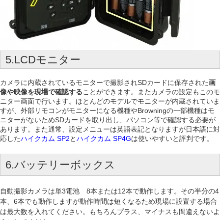
5.LCDモニター
カメラに内蔵されているモニターで撮影されSDカードに保存された
画
像や映像を現場で確認する
ことができます。またカメラの設定もこのモ
ニター画面で行います。ほとんどのモデルでモニターが内蔵されていま
すが、外部リモコンがモニターになる機種やBrowningの一部機種はモ
ニターがないためSDカードを取り出し、パソコン等で確認する必要が
あります。また通常、設定メニューは英語表記となりますが日本語に対
応した
ハイクカム SP2
と
ハイクカム
SP4
G
は使いやすいと評判です。
6.バッテリーボックス
自動撮影カメラは単3電池 8本または12本で動作します。その半分の4
本、6本でも動作しますが動作時間は短くなるため現場に設置する場合
は最大数を入れてください。もちろんプラス、マイナスも間違えないよ