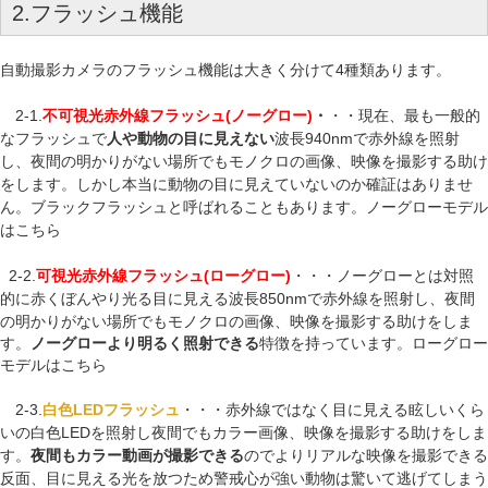
2.フラッシュ機能
自動撮影カメラのフラッシュ機能は大きく分けて4種類あります。
2-1.
不可視光赤外線フラッシュ(ノーグロー)
・
・・現在、最も一般的
なフラッシュで
人や動物の目に見えない
波長940nmで赤外線を照射
し、
夜間の
明かりがない場所でもモノクロの画像、映像を撮影する助け
をします。しかし本当に動物の目に見えていないのか確証はありませ
ん。ブラックフラッシュと呼ばれることもあります。
ノーグローモデル
はこちら
2-2.
可視光赤外線フラッシュ(ローグロー)
・・・ノーグローとは対照
的に赤くぼんやり光る目に見える波長850nmで赤外線を照射し、
夜間
の
明かりがない場所でもモノクロの画像、映像を撮影する助けを
しま
す。
ノーグローより明るく照射できる
特徴を持っています。
ローグロー
モデルはこちら
2-3.
白色LEDフラッシュ
・・・赤外線ではなく目に見える眩しいくら
いの白色LEDを照射し夜間でもカラー画像、映像を撮影する助けをしま
す。
夜間もカラー動画が撮影できる
のでよりリアルな映像を撮影できる
反面、目に見える光を放つため警戒心が強い動物は驚いて逃げてしまう